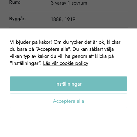
Rum:
3 varav 1 sovrum
Byggår:
1888, 1919
Vi bjuder på kakor! Om du tycker det är ok, klickar
Nödvändiga
du bara på "Acceptera alla". Du kan såklart välja
Dessa kakor
vilken typ av kakor du vill ha genom att klicka på
Mäklare
går inte att
"Inställningar".
Läs vår cookie policy
välja bort. De
behövs för att
Inställningar
hemsidan
Kent Olsson
över huvud
Fastighetsmäklare
taget ska
Acceptera alla
0705-67 83 30
fungera.
kent@gofab.se
Statistik
För att vi ska