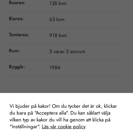
Boarea:
138 kvm
Biarea:
63 kvm
Tomtarea:
918 kvm
Rum:
5 varav 3 sovrum
Byggår:
1984
Nödvändiga
Dessa kakor
går inte att
välja bort. De
Vi bjuder på kakor! Om du tycker det är ok, klickar
Mäklare
behövs för att
du bara på "Acceptera alla". Du kan såklart välja
hemsidan
vilken typ av kakor du vill ha genom att klicka på
över huvud
"Inställningar".
Läs vår cookie policy
taget ska