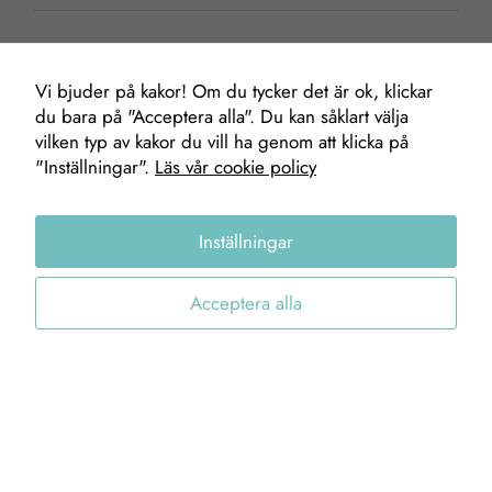
Vi bjuder på kakor! Om du tycker det är ok, klickar
du bara på "Acceptera alla". Du kan såklart välja
Mäklare
Nödvändiga
vilken typ av kakor du vill ha genom att klicka på
"Inställningar".
Läs vår cookie policy
Dessa kakor
går inte att
välja bort. De
Ulf Torsein
Inställningar
behövs för att
Fastighetsmäklare
hemsidan
0705-41 70 03
över huvud
Acceptera alla
ulf@gofab.se
taget ska
fungera.
Statistik
STENUNGSUND
TJÖRN
För att vi ska
kunna
Stenungstorg
Hjältebyvägen 1