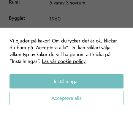
Rum:
5 varav 3 sovrum
Byggår:
1960
Vi bjuder på kakor! Om du tycker det är ok, klickar
Nödvändiga
du bara på "Acceptera alla". Du kan såklart välja
Dessa kakor
vilken typ av kakor du vill ha genom att klicka på
Mäklare
går inte att
"Inställningar".
Läs vår cookie policy
välja bort. De
behövs för att
Inställningar
hemsidan
Peter Karlsson
över huvud
Fastighetsmäklare
taget ska
Acceptera alla
0703-83 12 78
fungera.
peter.karlsson@gofab.se
Statistik
För att vi ska