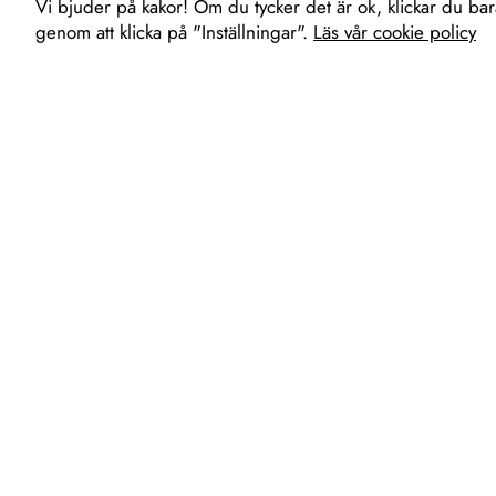
Vi bjuder på kakor! Om du tycker det är ok, klickar du bara 
genom att klicka på "Inställningar".
Läs vår cookie policy
Valla
Tjörn - Valla Hedvägen 70 - Hjälteby
Sammanfattning
Typ:
Villa
Boarea:
136 kvm
Biarea:
130 kvm