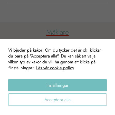
Mäklare
Nödvändiga
Vi bjuder på kakor! Om du tycker det är ok, klickar
Dessa kakor
du bara på "Acceptera alla". Du kan såklart välja
går inte att
vilken typ av kakor du vill ha genom att klicka på
välja bort. De
"Inställningar".
Läs vår cookie policy
behövs för att
hemsidan
över huvud
Inställningar
taget ska
fungera.
Peter Oskarsson
Acceptera alla
VD/Fastighetsmäklare
0706-78 30 04
Statistik