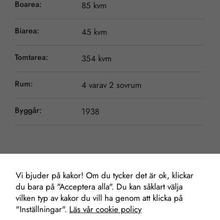
Boarea:
85 kvm
Biarea:
45 kvm
Tomtarea:
354 kvm
Rum:
4 varav 2 sovrum
Byggår:
1938
Nödvändiga
Dessa kakor
går inte att
välja bort. De
Vi bjuder på kakor! Om du tycker det är ok, klickar
Mäklare
behövs för att
du bara på "Acceptera alla". Du kan såklart välja
hemsidan
vilken typ av kakor du vill ha genom att klicka på
över huvud
"Inställningar".
Läs vår cookie policy
taget ska