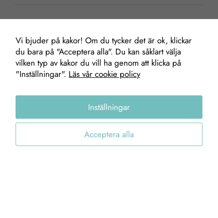
Vi bjuder på kakor! Om du tycker det är ok, klickar
du bara på "Acceptera alla". Du kan såklart välja
Mäklare
Nödvändiga
vilken typ av kakor du vill ha genom att klicka på
"Inställningar".
Läs vår cookie policy
Dessa kakor
går inte att
välja bort. De
Ulf Torsein
Inställningar
behövs för att
Fastighetsmäklare
hemsidan
0705-41 70 03
över huvud
Acceptera alla
ulf@gofab.se
taget ska
fungera.
Statistik
STENUNGSUND
TJÖRN
För att vi ska
kunna
Stenungstorg
Hjältebyvägen 1