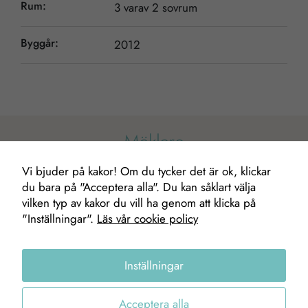
Rum:
3 varav 2 sovrum
Byggår:
2012
Mäklare
Nödvändiga
Dessa kakor
Vi bjuder på kakor! Om du tycker det är ok, klickar
går inte att
du bara på "Acceptera alla". Du kan såklart välja
välja bort. De
vilken typ av kakor du vill ha genom att klicka på
behövs för att
"Inställningar".
Läs vår cookie policy
hemsidan
över huvud
taget ska
Inställningar
fungera.
Acceptera alla