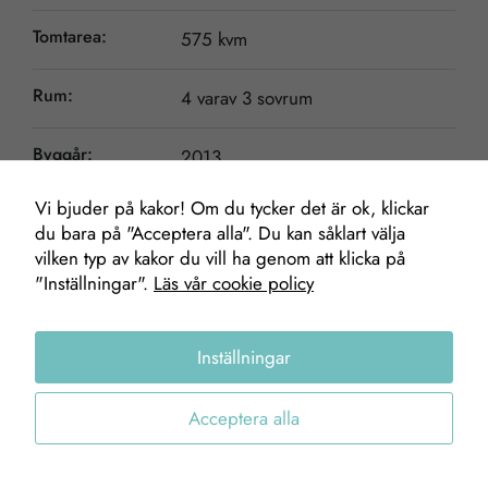
Tomtarea:
575 kvm
Rum:
4 varav 3 sovrum
Byggår:
2013
Nödvändiga
Vi bjuder på kakor! Om du tycker det är ok, klickar
Dessa kakor
du bara på "Acceptera alla". Du kan såklart välja
går inte att
vilken typ av kakor du vill ha genom att klicka på
välja bort. De
"Inställningar".
Läs vår cookie policy
Mäklare
behövs för att
hemsidan
över huvud
Inställningar
taget ska
fungera.
Peter Karlsson
Acceptera alla
Fastighetsmäklare
0703-83 12 78
Statistik
peter.karlsson@gofab.se