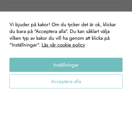
Vi bjuder på kakor! Om du tycker det är ok, klickar
du bara på "Acceptera alla". Du kan såklart välja
Mäklare
Nödvändiga
vilken typ av kakor du vill ha genom att klicka på
"Inställningar".
Läs vår cookie policy
Dessa kakor
går inte att
välja bort. De
Markus Berg
Inställningar
behövs för att
Fastighetsmäklare
hemsidan
0706-78 30 15
över huvud
Acceptera alla
markus@gofab.se
taget ska
fungera.
Statistik
STENUNGSUND
TJÖRN
För att vi ska
kunna
Stenungstorg
Hjältebyvägen 1