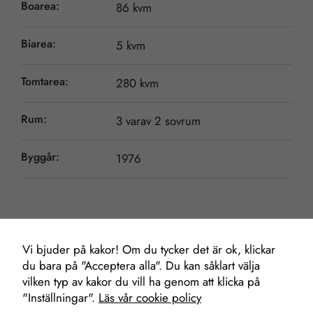
Boarea:
86 kvm
Biarea:
5 kvm
Tomtarea:
280 kvm
Rum:
3 varav 2 sovrum
Byggår:
1976
Nödvändiga
Dessa kakor
går inte att
välja bort. De
Vi bjuder på kakor! Om du tycker det är ok, klickar
Mäklare
behövs för att
du bara på "Acceptera alla". Du kan såklart välja
hemsidan
vilken typ av kakor du vill ha genom att klicka på
över huvud
"Inställningar".
Läs vår cookie policy
taget ska