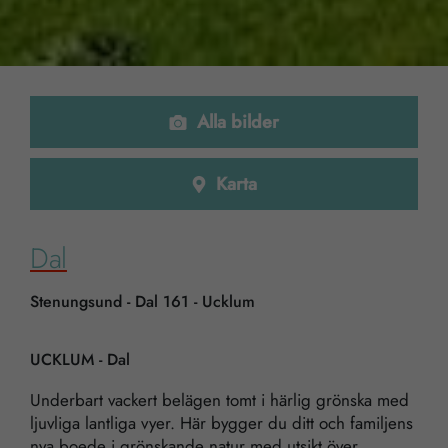
Alla bilder
Karta
Dal
Stenungsund - Dal 161 - Ucklum
UCKLUM - Dal
Underbart vackert belägen tomt i härlig grönska med
ljuvliga lantliga vyer. Här bygger du ditt och familjens
nya boede i grönskande natur med utsikt över