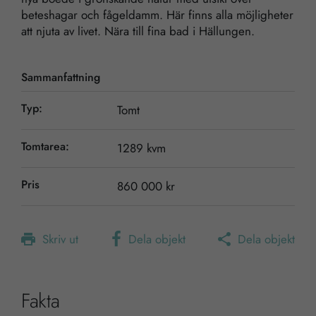
beteshagar och fågeldamm. Här finns alla möjligheter
att njuta av livet. Nära till fina bad i Hällungen.
Sammanfattning
Nödvändiga
Typ:
Tomt
Dessa kakor
går inte att
Tomtarea:
1289 kvm
välja bort. De
behövs för att
Pris
860 000 kr
hemsidan
över huvud
taget ska
Skriv ut
Dela objekt
Dela objekt
fungera.
Statistik
Fakta
För att vi ska