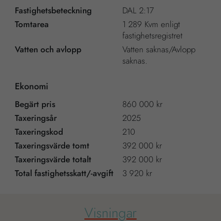
kunna
Fastighetsbeteckning
DAL 2:17
förbättra
Tomtarea
1 289 Kvm enligt
hemsidans
fastighetsregistret
funktionalitet
Vatten och avlopp
Vatten saknas/Avlopp
och
saknas.
uppbyggnad,
baserat på
Ekonomi
hur hemsidan
används.
Begärt pris
860 000 kr
Taxeringsår
2025
Taxeringskod
210
Upplevelse
Taxeringsvärde tomt
392 000 kr
För att vår
Taxeringsvärde totalt
392 000 kr
hemsida ska
Total fastighetsskatt/-avgift
3 920 kr
prestera så
bra som
möjligt
Visningar
under ditt