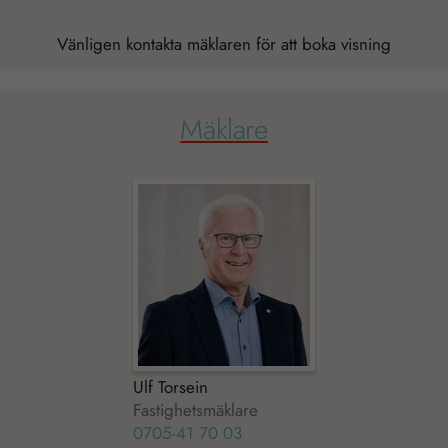
besök. Om
du nekar de
Vänligen kontakta mäklaren för att boka visning
här kakorna
kommer viss
funktionalitet
Mäklare
att försvinna
från
hemsidan.
Marknadsföring
Genom att dela
med dig av dina
intressen och ditt
beteende när du
surfar ökar du
Ulf Torsein
chansen att få se
Fastighetsmäklare
personligt
0705-41 70 03
anpassat innehåll