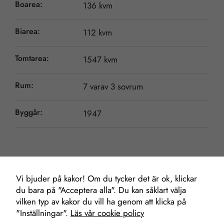
Boarea:
136 kvm
Biarea:
112 kvm
Tomtarea:
1547 kvm
Rum:
7 varav 3 sovrum
Byggår:
1947
Nödvändiga
Dessa kakor
går inte att
välja bort. De
Vi bjuder på kakor! Om du tycker det är ok, klickar
Mäklare
behövs för att
du bara på "Acceptera alla". Du kan såklart välja
hemsidan
vilken typ av kakor du vill ha genom att klicka på
över huvud
"Inställningar".
Läs vår cookie policy
taget ska