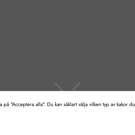
Nödvändiga
Dessa kakor
går inte att
välja bort. De
behövs för att
hemsidan
över huvud
taget ska
på "Acceptera alla". Du kan såklart välja vilken typ av kakor du 
fungera.
Statistik